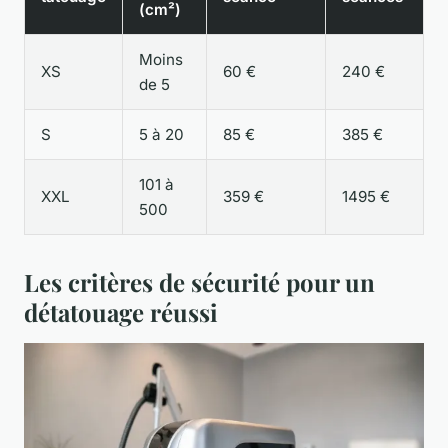
(cm²)
Moins
XS
60 €
240 €
de 5
S
5 à 20
85 €
385 €
101 à
XXL
359 €
1495 €
500
Les critères de sécurité pour un
détatouage réussi