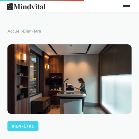
📰
Mindvital
Accueil
›
Bien-être
BIEN-ÊTRE