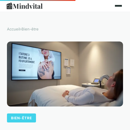
📰
Mindvital
Accueil
›
Bien-être
BIEN-ÊTRE